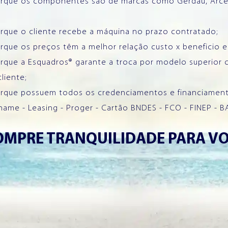
orque os componentes são de marcas como Gerdau, Arcelor
orque o cliente recebe a máquina no prazo contratado;
orque os preços têm a melhor relação custo x beneficio 
orque a Esquadros® garante a troca por modelo superior
liente;
orque possuem todos os credenciamentos e financiamento
ame - Leasing - Proger - Cartão BNDES - FCO - FINEP 
OMPRE TRANQUILIDADE PARA V