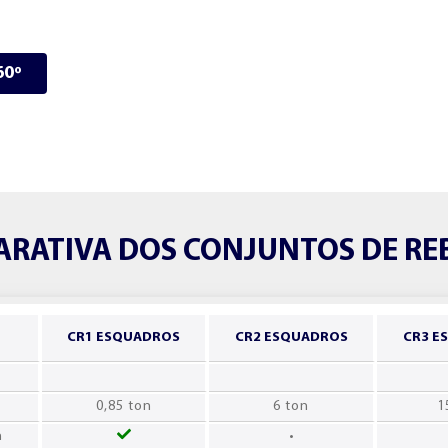
60º
ARATIVA DOS CONJUNTOS DE R
CR1 ESQUADROS
CR2 ESQUADROS
CR3 E
0,85 ton
6 ton
1
n
•