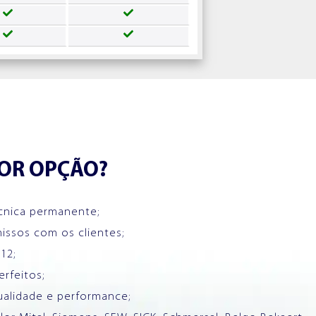
HOR OPÇÃO?
écnica permanente;
ssos com os clientes;
12;
rfeitos;
ualidade e performance;