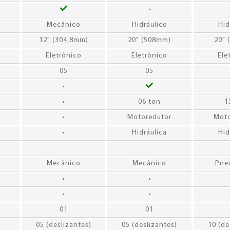
•
Mecânico
Hidráulico
Hid
12" (304,8mm)
20" (508mm)
20" 
Eletrônico
Eletrônico
Ele
05
05
•
•
06 ton
1
•
Motoredutor
Moto
•
Hidráulica
Hid
Mecânico
Mecânico
Pne
•
•
•
•
01
01
05 (deslizantes)
05 (deslizantes)
10 (de