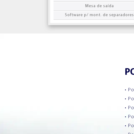
Mesa de saída
Software p/ mont. de separadores
P
• P
• P
• P
• P
• P