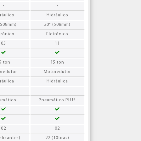
•
•
ráulico
Hidráulico
(508mm)
20" (508mm)
trônico
Eletrônico
05
11
5 ton
15 ton
redutor
Motoredutor
ráulica
Hidráulica
umático
Pneumático PLUS
02
02
slizantes)
22 (10tiras)