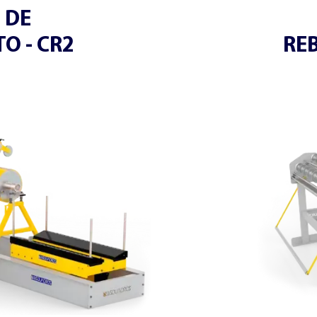
 DE
O - CR2
RE