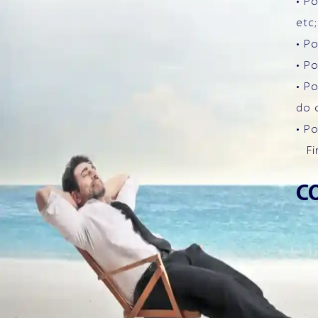
• P
etc;
• P
• P
• P
do c
• P
Fin
C