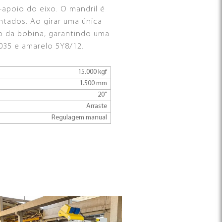
-apoio do eixo. O mandril é
ntados. Ao girar uma única
no da bobina, garantindo uma
7035 e amarelo 5Y8/12.
15.000 kgf
1.500 mm
20"
Arraste
Regulagem manual