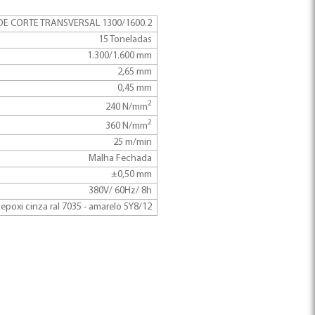
DE CORTE TRANSVERSAL 1300/1600.2
15 Toneladas
1.300/1.600 mm
2,65 mm
0,45 mm
2
240 N/mm
2
360 N/mm
25 m/min
Malha Fechada
±0,50 mm
380V/ 60Hz/ 8h
epoxi cinza ral 7035 - amarelo 5Y8/12