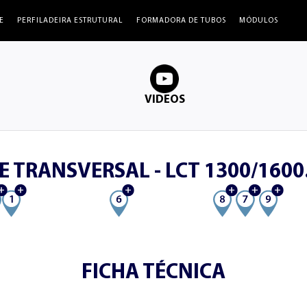
,45 MM ATÉ 2,65 MM
DE ESPESSUR
E
PERFILADEIRA ESTRUTURAL
FORMADORA DE TUBOS
MÓDULOS
VIDEOS
E TRANSVERSAL - LCT 1300/160
FICHA TÉCNICA