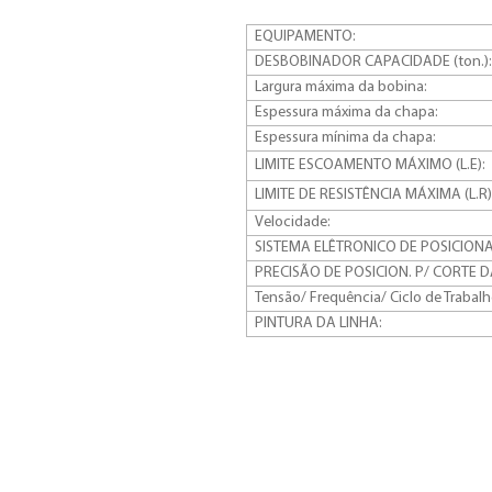
EQUIPAMENTO:
DESBOBINADOR CAPACIDADE (ton.):
Largura máxima da bobina:
Espessura máxima da chapa:
Espessura mínima da chapa:
LIMITE ESCOAMENTO MÁXIMO (L.E):
LIMITE DE RESISTÊNCIA MÁXIMA (L.R)
Velocidade:
SISTEMA ELÊTRONICO DE POSICION
PRECISÃO DE POSICION. P/ CORTE 
Tensão/ Frequência/ Ciclo de Trabalh
PINTURA DA LINHA: