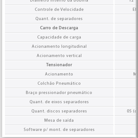
Diâmetro interno da bobina
12" 
Controle de Velocidade
El
Quant. de separadores
Carro de Descarga
Capacidade de carga
Acionamento longitudinal
Acionamento vertical
Tensionador
Acionamento
M
Colchão Pneumático
Braço pressionador pneumático
Quant. de eixos separadores
Quant. discos separadores
05 (d
Mesa de saída
Software p/ mont. de separadores