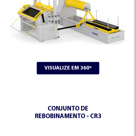
EMPRESA
PRODUTOS
PERFILADEIRA DE PAINEL FORRO
ESQUADROS®
BLOG
LINHAS DE CORTE COMBINADO
CONTATO
LCTL ESQUADROS®
VISUALIZE EM 360º
PRENSA CUMEEIRA
ESQUADROS®
CONJUNTO DE
REBOBINAMENTO - CR3