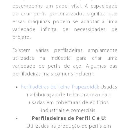
desempenha um papel vital. A capacidade
de criar perfis personalizados significa que
essas máquinas podem se adaptar a uma
variedade infinita de necessidades de
projeto.
Existem várias perfiladeiras amplamente
utilizadas na indústria para criar uma
variedade de perfis de aço. Algumas das
perfiladeiras mais comuns incluem:
CORTE E EMENDA
ACUMULADOR
ESQUADROS®
ESQUADROS®
Perfiladeiras de Telha Trapezoidal
: Usadas
na fabricação de telhas trapezoidais
usadas em coberturas de edifícios
industriais e comerciais.
Perfiladeiras de Perfil C e U
:
Utilizadas na produção de perfis em