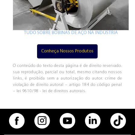
TUDO SOBRE BOBINAS DE AÇO NA INDÚSTRIA
Conheça Nossos Produtos
O conteúdo do texto desta página é de direito reservado.
sua reprodução, parcial ou total, mesmo citando nossos
links, é proibida sem a autorização do autor. crime de
violação de direito autoral – artigo 184 do código penal
– lei 9610/98 - lei de direitos autorais.