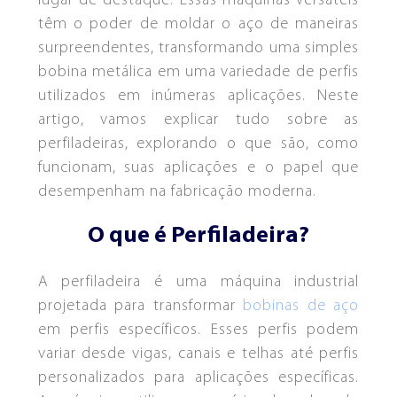
lugar de destaque. Essas máquinas versáteis
EMPRESA
têm o poder de moldar o aço de maneiras
surpreendentes, transformando uma simples
PRODUTOS
bobina metálica em uma variedade de perfis
PERFILADEIRA DE PAINEL FORRO
ESQUADROS®
utilizados em inúmeras aplicações. Neste
BLOG
artigo, vamos explicar tudo sobre as
LINHAS DE CORTE COMBINADO
CONTATO
LCTL ESQUADROS®
perfiladeiras, explorando o que são, como
funcionam, suas aplicações e o papel que
desempenham na fabricação moderna.
PRENSA CUMEEIRA
ESQUADROS®
O que é Perfiladeira?
DESBOBINADORES
DESBOBINADORES
A perfiladeira é uma máquina industrial
ESQUADROS ESSENCIAL®
ESQUADROS PRO®
projetada para transformar
bobinas de aço
em perfis específicos. Esses perfis podem
variar desde vigas, canais e telhas até perfis
personalizados para aplicações específicas.