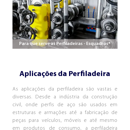
CONCEITO E TECNOLOGIA
SERVIÇOS
Para que serve as Perfiladeiras - Esquadros®
Aplicações da Perfiladeira
As aplicações da perfiladeira são vastas e
diversas. Desde a indústria da construção
civil, onde perfis de aço são usados em
estruturas e armações até a fabricação de
peças para veículos, móveis e até mesmo
em produtos de consumo, a perfiladeira