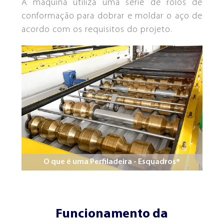
A máquina utiliza uma série de rolos de
conformação para dobrar e moldar o aço de
acordo com os requisitos do projeto.
QUEM SOMOS
NOSSA HISTÓRIA
O que é uma Perfiladeira - Esquadros®
Funcionamento da