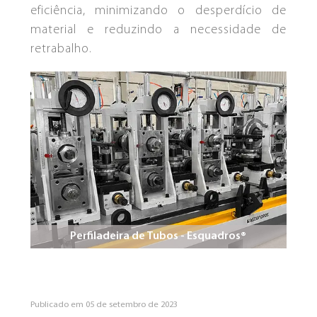
eficiência, minimizando o desperdício de
material e reduzindo a necessidade de
retrabalho.
Perfiladeira de Tubos - Esquadros®
Publicado em
05
de
setembro
de
2023