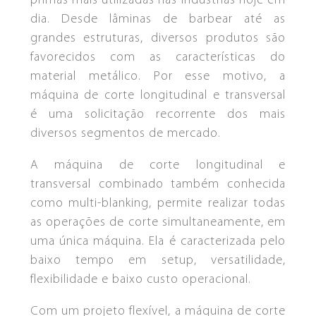
primas mais utilizadas nas indústrias hoje em
EMPRESA
dia. Desde lâminas de barbear até as
grandes estruturas, diversos produtos são
PRODUTOS
favorecidos com as características do
PERFILADEIRA DE PAINEL FORRO
ESQUADROS®
material metálico. Por esse motivo, a
BLOG
máquina de corte longitudinal e transversal
LINHAS DE CORTE COMBINADO
CONTATO
LCTL ESQUADROS®
é uma solicitação recorrente dos mais
diversos segmentos de mercado.
A máquina de corte longitudinal e
PRENSA CUMEEIRA
transversal combinado também conhecida
ESQUADROS®
como multi-blanking, permite realizar todas
DESBOBINADORES
DESBOBINADORES
as operações de corte simultaneamente, em
ESQUADROS ESSENCIAL®
ESQUADROS PRO®
uma única máquina. Ela é caracterizada pelo
baixo tempo em setup, versatilidade,
flexibilidade e baixo custo operacional.
Com um projeto flexível, a máquina de corte