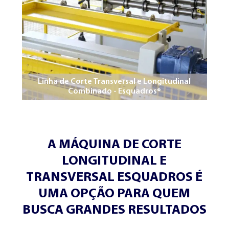
Linha de Corte Transversal e Longitudinal
Combinado - Esquadros®
DESBOBINADORES
TOMBADORES
ESQUADROS DUAL®
ESQUADROS®
A MÁQUINA DE CORTE
LONGITUDINAL E
TRANSVERSAL ESQUADROS É
UMA OPÇÃO PARA QUEM
BUSCA GRANDES RESULTADOS
CONCEITO E TECNOLOGIA
SERVIÇOS