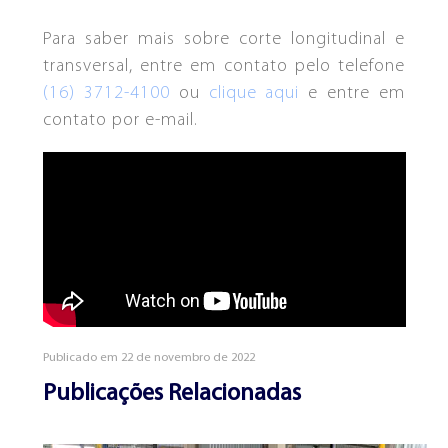
Para saber mais sobre corte longitudinal e
transversal, entre em contato pelo telefone
(16) 3712-4100
ou
clique aqui
e entre em
contato por e-mail.
Publicado em
22
de
novembro
de
2022
Publicações Relacionadas