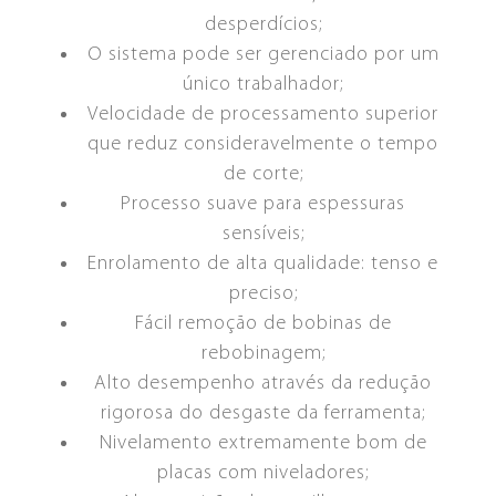
desperdícios;
O sistema pode ser gerenciado por um
único trabalhador;
Velocidade de processamento superior
que reduz consideravelmente o tempo
de corte;
CORTE E EMENDA
ACUMULADOR
Processo suave para espessuras
ESQUADROS®
ESQUADROS®
sensíveis;
Enrolamento de alta qualidade: tenso e
preciso;
Fácil remoção de bobinas de
rebobinagem;
Alto desempenho através da redução
rigorosa do desgaste da ferramenta;
OPÇÕES DE FINANCIAMENTO
FEIRAS E EVENTOS
Nivelamento extremamente bom de
placas com niveladores;