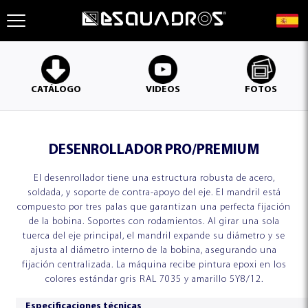
DE CHAPAS DE CUERPO LATERAL TIPO SILO
MÁQUINAS DE TEJAS
LÍNEAS DE CORTE
CATÁLOGO
VIDEOS
FOTOS
PERFILADORAS ESTRUCTURALES
MÁQUINAS DE TEJAS
DESENROLLADOR PRO/PREMIUM
FORMADORA DE TUBOS
ESQUADROS®
El desenrollador tiene una estructura robusta de acero,
LÍNEAS DE CORTE TRANSVERSAL
MÓDULOS
soldada, y soporte de contra-apoyo del eje. El mandril está
LCT ESQUADROS®
compuesto por tres palas que garantizan una perfecta fijación
de la bobina. Soportes con rodamientos. Al girar una sola
tuerca del eje principal, el mandril expande su diámetro y se
ajusta al diámetro interno de la bobina, asegurando una
PROFIL
MÁQUINAS
DOBLES
DE TEJAS
fijación centralizada. La máquina recibe pintura epoxi en los
ESQUADROS®
colores estándar gris RAL 7035 y amarillo 5Y8/12.
LÍNEAS DE CORTE LONGITUDINAL (SLITTER)
LCL ESQUADROS®
Especificaciones técnicas