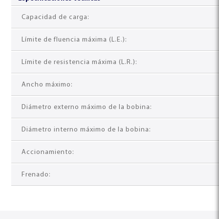
EMPRESA
Capacidad de carga:
PRODUCTOS
Límite de fluencia máxima (L.E.):
PERFILADORA DE PANELES DE FORRO
ESQUADROS®
BLOG
Límite de resistencia máxima (L.R.):
LÍNEAS DE CORTE COMBINADO
CONTACTO
LCTL ESQUADROS®
Ancho máximo:
Diámetro externo máximo de la bobina:
PRENSA CUMBRERA
ESQUADROS®
Diámetro interno máximo de la bobina:
Accionamiento:
Frenado: