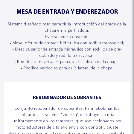
MESA DE ENTRADA Y ENDEREZADOR
Sistema diseñado para permitir la introducción del borde de la
chapa en la perfiladora.
Este sistema consta de:
• Mesa inferior de entrada hidráulica con rodillo transversal;
DESENROLLADORES
DESENROLLADORES
• Mesa superior de entrada hidráulica con rodillos de pre-
ESQUADROS ESSENCIAL®
ESQUADROS PRO®
doblado y rodillo transversal;
• Rodillos transversales para guiar la altura de la chapa;
• Rodillos verticales para guía lateral de la chapa.
REBOBINADOR DE SOBRANTES
QUIÉNES SOMOS
NUESTRA HISTORIA
Conjunto rebobinador de sobrantes. Para rebobinar los
sobrantes, el sistema "zig-zag" distribuye la cinta
uniformemente en los tambores, que son accionados por
motoreductores de alta eficiencia con control y ajuste
electrónico de torque. El conjunto neumático incluye válvulas