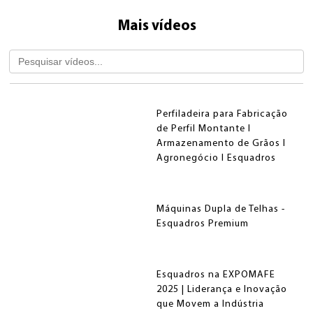
EMPRESA
DESBOBINADORES
DESBOBINADORES
Mais vídeos
ESQUADROS ESSENCIAL®
ESQUADROS PRO®
PRODUTOS
PERFILADEIRA DE PAINEL FORRO
ESQUADROS®
BLOG
LINHAS DE CORTE COMBINADO
CONTATO
LCTL ESQUADROS®
Perfiladeira para Fabricação
de Perfil Montante I
Armazenamento de Grãos I
QUEM SOMOS
NOSSA HISTÓRIA
Agronegócio I Esquadros
PRENSA CUMEEIRA
ESQUADROS®
Máquinas Dupla de Telhas -
DESBOBINADORES
TOMBADORES
ESQUADROS DUAL®
ESQUADROS®
Esquadros Premium
Esquadros na EXPOMAFE
2025 | Liderança e Inovação
que Movem a Indústria