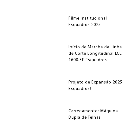
CONCEITO E TECNOLOGIA
SERVIÇOS
Filme Institucional
Esquadros 2025
CORTE E EMENDA
ACUMULADOR
Início de Marcha da Linha
ESQUADROS®
ESQUADROS®
de Corte Longitudinal LCL
1600.3E Esquadros
Projeto de Expansão 2025
Esquadros!
OPÇÕES DE FINANCIAMENTO
FEIRAS E EVENTOS
Carregamento: Máquina
Dupla de Telhas
CONJUNTO DE REBOBINAMENTO
ESQUADROS®