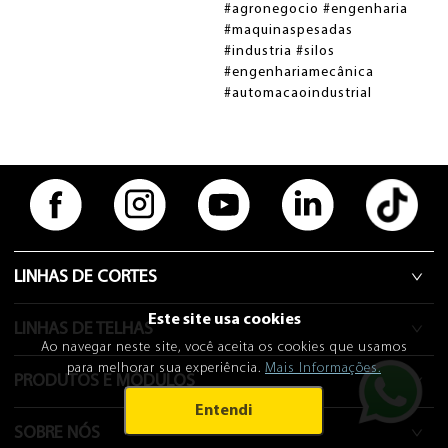
#agronegocio #engenharia
#maquinaspesadas
#industria #silos
#engenhariamecânica
#automacaoindustrial
TRABALHE CONOSCO
VIDEOS
LINHAS DE CORTES
Este site usa cookies
LINHAS DE TELHAS
Ao navegar neste site, você aceita os cookies que usamos
para melhorar sua experiência.
Mais Informações.
PRODUTOS E MÓDULOS
Entendi
SOBRE NÓS