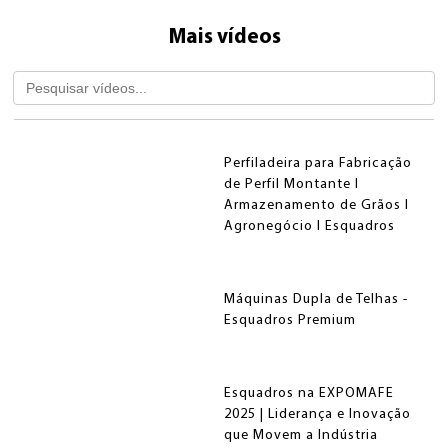
EMPRESA
DESBOBINADORES
DESBOBINADORES
Mais vídeos
ESQUADROS ESSENCIAL®
ESQUADROS PRO®
PRODUTOS
PERFILADEIRA DE PAINEL FORRO
ESQUADROS®
BLOG
LINHAS DE CORTE COMBINADO
CONTATO
LCTL ESQUADROS®
Perfiladeira para Fabricação
de Perfil Montante I
Armazenamento de Grãos I
QUEM SOMOS
NOSSA HISTÓRIA
Agronegócio I Esquadros
PRENSA CUMEEIRA
ESQUADROS®
Máquinas Dupla de Telhas -
DESBOBINADORES
TOMBADORES
ESQUADROS DUAL®
ESQUADROS®
Esquadros Premium
Esquadros na EXPOMAFE
2025 | Liderança e Inovação
que Movem a Indústria