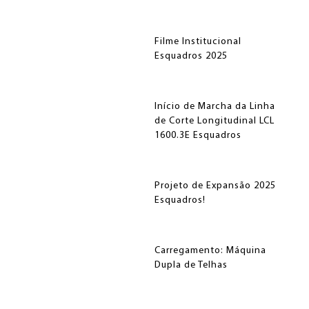
CONCEITO E TECNOLOGIA
SERVIÇOS
Filme Institucional
Esquadros 2025
CORTE E EMENDA
ACUMULADOR
Início de Marcha da Linha
ESQUADROS®
ESQUADROS®
de Corte Longitudinal LCL
1600.3E Esquadros
Projeto de Expansão 2025
Esquadros!
OPÇÕES DE FINANCIAMENTO
FEIRAS E EVENTOS
Carregamento: Máquina
Dupla de Telhas
CONJUNTO DE REBOBINAMENTO
ESQUADROS®