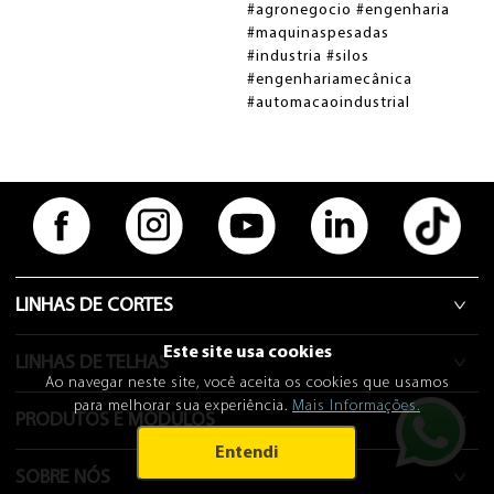
#agronegocio #engenharia
#maquinaspesadas
#industria #silos
#engenhariamecânica
#automacaoindustrial
TRABALHE CONOSCO
VIDEOS
LINHAS DE CORTES
Este site usa cookies
LINHAS DE TELHAS
Ao navegar neste site, você aceita os cookies que usamos
para melhorar sua experiência.
Mais Informações.
PRODUTOS E MÓDULOS
Entendi
SOBRE NÓS