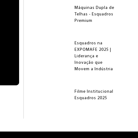
Máquinas Dupla de
Telhas - Esquadros
Premium
Esquadros na
EXPOMAFE 2025 |
Liderança e
Inovação que
Movem a Indústria
Filme Institucional
Esquadros 2025
Início de Marcha
da Linha de Corte
Longitudinal LCL