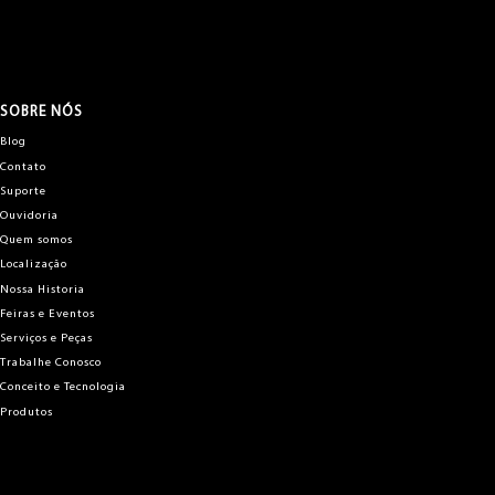
1600.3E Esquadros
Projeto de
Expansão 2025
SOBRE NÓS
Esquadros!
Blog
Contato
Suporte
Carregamento:
Ouvidoria
Máquina Dupla de
Quem somos
Telhas
Localização
Nossa Historia
Feiras e Eventos
Serviços e Peças
#agronegocio
#engenharia
Trabalhe Conosco
#maquinaspesadas
Conceito e Tecnologia
#industria #silos
Produtos
#engenhariamecânica
#automacaoindustrial